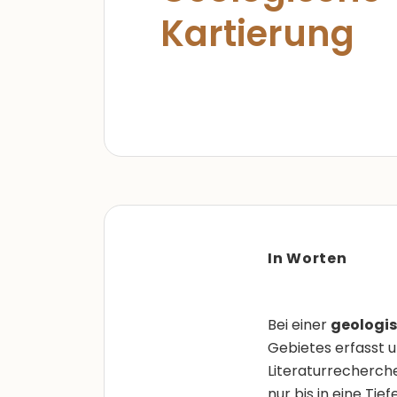
Kartierung
In Worten
Bei einer
geologis
Gebietes erfasst u
Literaturrecherch
nur bis in eine Ti