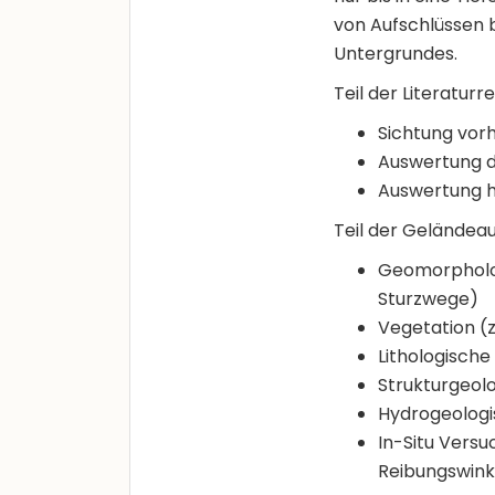
von Aufschlüssen 
Untergrundes.
Teil der Literaturr
Sichtung vorh
Auswertung d
Auswertung hi
Teil der Geländeau
Geomorpholog
Sturzwege)
Vegetation (z
Lithologische
Strukturgeol
Hydrogeologi
In-Situ Vers
Reibungswink