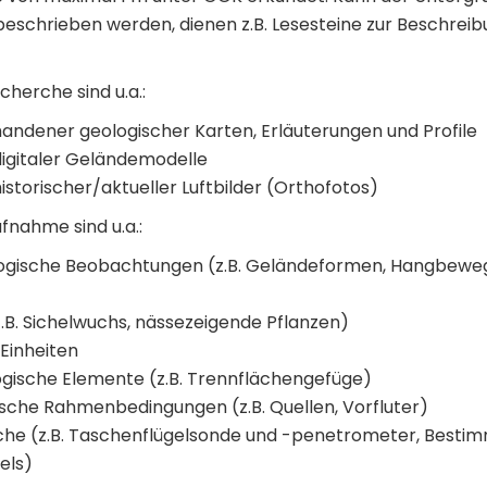
beschrieben werden, dienen z.B. Lesesteine zur Beschrei
echerche sind u.a.:
andener geologischer Karten, Erläuterungen und Profile
igitaler Geländemodelle
storischer/aktueller Luftbilder (Orthofotos)
fnahme sind u.a.:
ische Beobachtungen (z.B. Geländeformen, Hangbeweg
.B. Sichelwuchs, nässezeigende Pflanzen)
 Einheiten
ogische Elemente (z.B. Trennflächengefüge)
sche Rahmenbedingungen (z.B. Quellen, Vorfluter)
uche (z.B. Taschenflügelsonde und -penetrometer, Besti
els)