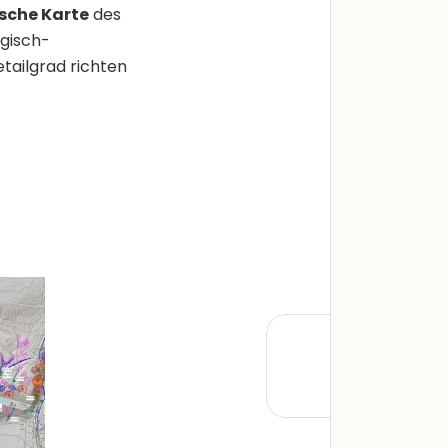
sche Karte
des
gisch-
ailgrad richten