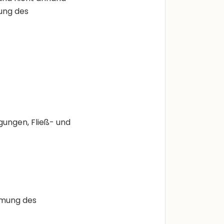
bung des
ungen, Fließ- und
mmung des